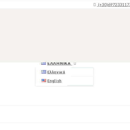
(+30)697233117
ΑΡΧΙΚΉ
ΒΊΛΕΣ
Βίλα Χρυσούλα
Βίλα Αντώνης
ΜΆΝΗ-ΜΈΖΑΠΟΣ
ΕΠΙΚΟΙΝΩΝΊΑ
ΕΛΛΗΝΙΚΆ
Ελληνικά
English